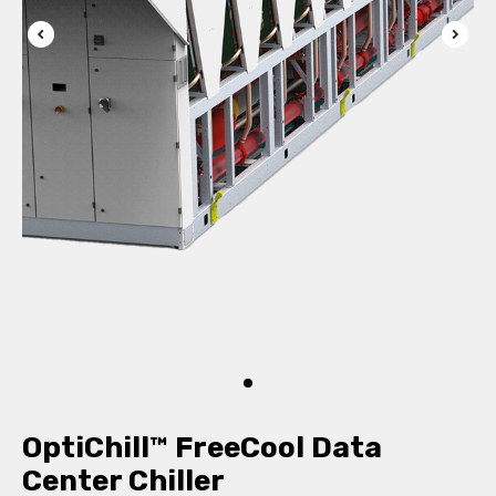
OptiChill™ FreeCool Data
Center Chiller