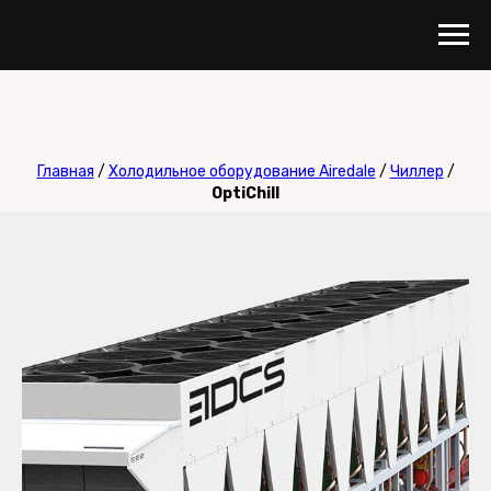
Главная
/
Холодильное оборудование Airedale
/
Чиллер
/
OptiChill