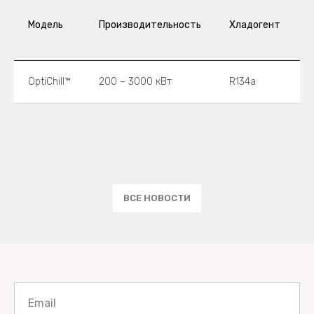
Модель
Производительность
Хладогент
к
OptiChill™
200 – 3000 кВт
R134a
в
ВСЕ НОВОСТИ
Email