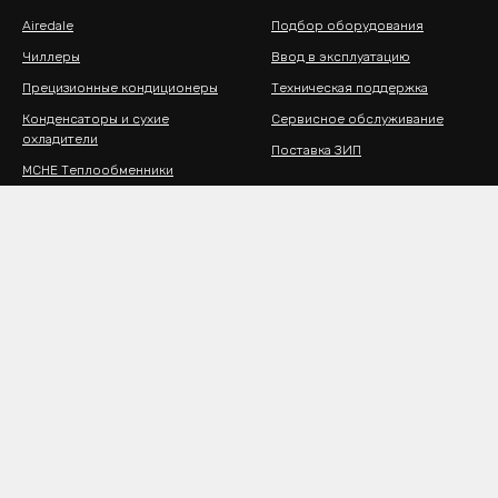
Airedale
Подбор оборудования
Чиллеры
Ввод в эксплуатацию
Прецизионные кондиционеры
Техническая поддержка
Конденсаторы и сухие
Сервисное обслуживание
охладители
Поставка ЗИП
MCHE Теплообменники
MCHE Конденсаторы
MCHE Испарители
MCHE для жидкости
Решения для IT и мультимедиа
КОНТАКТЫ
г. Королёв, ул. Фрунзе, д. 1а,
оф. 409 (БЦ "Солярис")
© 2005 - 2026 АПЕКС