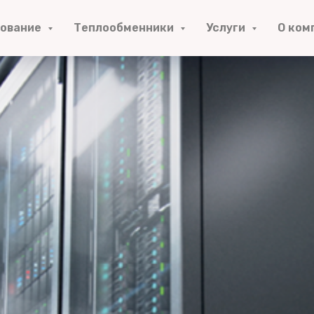
дование
Теплообменники
Услуги
О ком