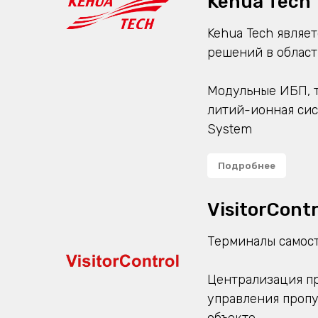
Kehua Tech
Kehua Tech являе
решений в област
Модульные ИБП, 
литий-ионная сис
System
Подробнее
VisitorContr
Терминалы самос
Централизация пр
управления пропу