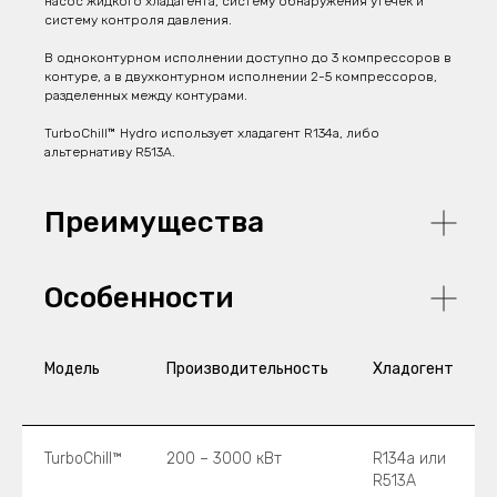
насос жидкого хладагента, систему обнаружения утечек и
систему контроля давления.
В одноконтурном исполнении доступно до 3 компрессоров в
контуре, а в двухконтурном исполнении 2-5 компрессоров,
разделенных между контурами.
TurboChill™ Hydro использует хладагент R134a, либо
альтернативу R513A.
Преимущества
Особенности
Модель
Производительность
Хладогент
TurboChill™
200 – 3000 кВт
R134a или
R513A