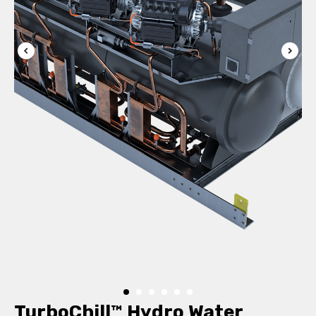
TurboChill™ Hydro Water