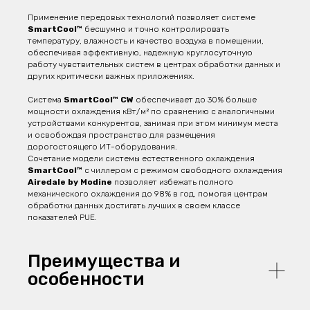
Применение передовых технологий позволяет системе
SmartCool™
бесшумно и точно контролировать
температуру, влажность и качество воздуха в помещении,
обеспечивая эффективную, надежную круглосуточную
работу чувствительных систем в центрах обработки данных и
других критически важных приложениях.
Система
SmartCool™ CW
обеспечивает до 30% больше
мощности охлаждения кВт/м² по сравнению с аналогичными
устройствами конкурентов, занимая при этом минимум места
и освобождая пространство для размещения
дорогостоящего ИТ-оборудования.
Сочетание модели системы естественного охлаждения
SmartCool™
с чиллером с режимом свободного охлаждения
Airedale by Modine
позволяет избежать полного
механического охлаждения до 98% в год, помогая центрам
обработки данных достигать лучших в своем классе
показателей PUE.
Преимущества и
особенности