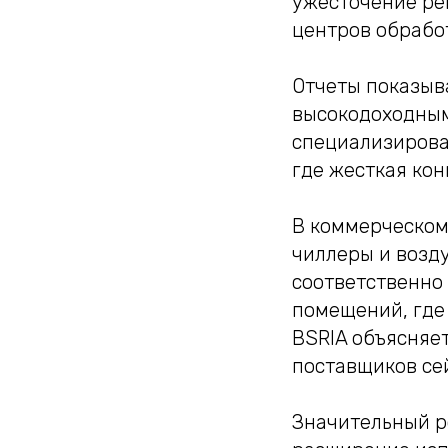
ужесточение ре
центров обрабо
Отчеты показыв
высокодоходным
специализирова
где жесткая ко
В коммерческом 
чиллеры и возд
соответственно 
помещений, где
BSRIA объясняет
поставщиков се
Значительный р