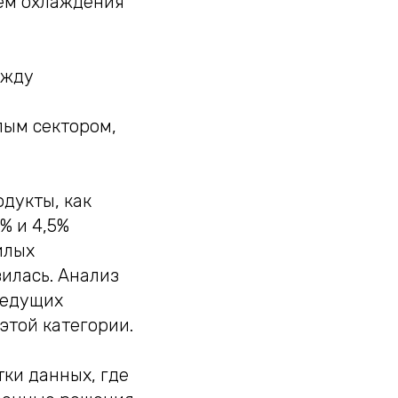
ем охлаждения
ежду
ым сектором,
дукты, как
% и 4,5%
илых
илась. Анализ
ведущих
этой категории.
ки данных, где