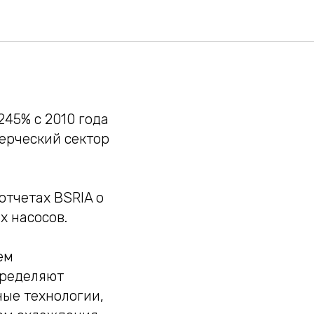
45% с 2010 года
ерческий сектор
отчетах BSRIA о
х насосов.
ем
пределяют
ые технологии,